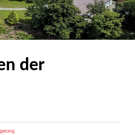
en der
rgerung