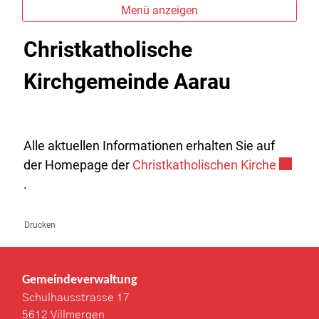
Menü anzeigen
Christkatholische
Kirchgemeinde Aarau
Alle aktuellen Informationen erhalten Sie auf
Externe
der Homepage der
Christkatholischen Kirche
.
Drucken
Gemeindeverwaltung
Schulhausstrasse 17
5612 Villmergen