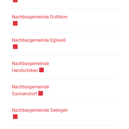
Externer Link wird in einem ne
Nachbargemeinde Dottikon
Externer Link wird in einem neu
Nachbargemeinde Egliswil
Nachbargemeinde
Externer Link wird in einem neuen Fenster ge
Hendschiken
Nachbargemeinde
Externer Link wird in einem neuen Fenster geö
Sarmenstorf
Externer Link wird in einem ne
Nachbargemeinde Seengen