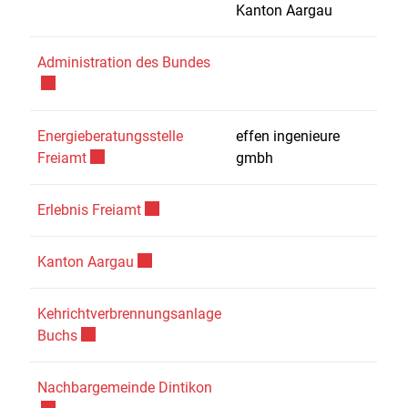
Kanton Aargau
Externer Link wird in einem ne
Administration des Bundes
Energieberatungsstelle
effen ingenieure
Externer Link wird in einem neuen Fenster geöffnet
Freiamt
gmbh
Externer Link wird in einem neuen Fenster
Erlebnis Freiamt
Externer Link wird in einem neuen Fenster 
Kanton Aargau
Kehrichtverbrennungsanlage
Externer Link wird in einem neuen Fenster geöffnet.
Buchs
Externer Link wird in einem ne
Nachbargemeinde Dintikon