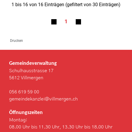
1 bis 16 von 16 Einträgen (gefiltert von 30 Einträgen)
1
Drucken
Gemeindeverwaltung
Schulhausstrasse 17
5612 Villmergen
056 619 59 00
gemeindekanzlei@villmergen.ch
Öffnungszeiten
Montag:
08.00 Uhr bis 11.30 Uhr, 13.30 Uhr bis 18.00 Uhr