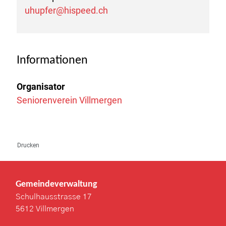
uhupfer@hispeed.ch
Informationen
Organisator
Seniorenverein Villmergen
Drucken
Gemeindeverwaltung
Schulhausstrasse 17
5612 Villmergen